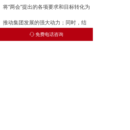
将“两会”提出的各项要求和目标转化为
推动集团发展的强大动力；同时，结
免费电话咨询
ꁱ
合集团创业40周年的重要节点，充分
发挥党组织的战斗堡垒和党员的先锋
模范作用，团结带领广大员工立足本
职、敬业奉献。陈建春强调，要把握
好学习这一关键环节，把握好阶段性
重点工作，强化组织建设，提升组织