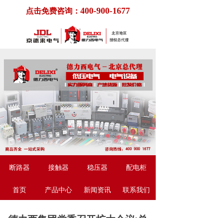
400-900-1677
点击免费咨询：
断路器
接触器
稳压器
配电柜
首页
产品中心
新闻资讯
联系我们